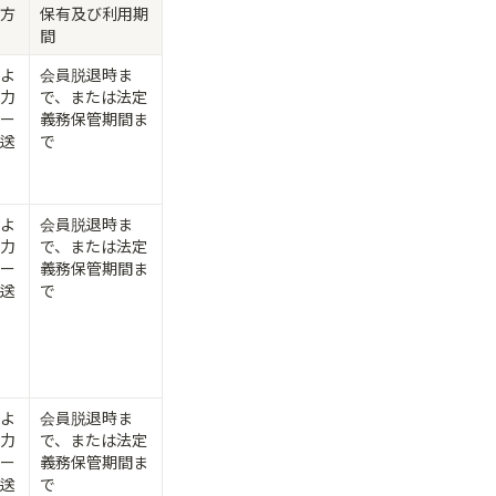
方
保有及び利用期
間
よ
会員脱退時ま
力
で、または法定
ー
義務保管期間ま
送
で
よ
会員脱退時ま
力
で、または法定
ー
義務保管期間ま
送
で
よ
会員脱退時ま
力
で、または法定
ー
義務保管期間ま
送
で