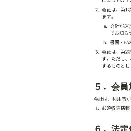
によって改正
2
.
会社は、第1
ます。
a
.
会社が運
でお知ら
b
.
書面・F
3
.
会社は、第2
す。ただし、
するものとし
５．会員
会社は、利用者が
1
.
必須収集情報
６．法定