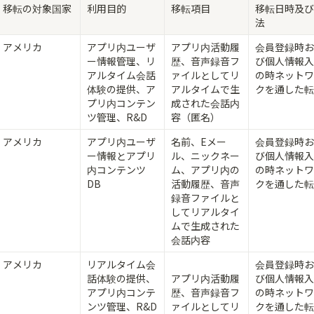
移転の対象国家
利用目的
移転項目
移転日時及び
法
アメリカ
アプリ内ユーザ
アプリ内活動履
会員登録時お
ー情報管理、リ
歴、音声録音フ
び個人情報入
アルタイム会話
ァイルとしてリ
の時ネットワ
体験の提供、ア
アルタイムで生
クを通した転
プリ内コンテン
成された会話内
ツ管理、R&D
容（匿名）
アメリカ
アプリ内ユーザ
名前、Eメー
会員登録時お
ー情報とアプリ
ル、ニックネー
び個人情報入
内コンテンツ
ム、アプリ内の
の時ネットワ
DB
活動履歴、音声
クを通した転
録音ファイルと
してリアルタイ
ムで生成された
会話内容
アメリカ
リアルタイム会
会員登録時お
話体験の提供、
アプリ内活動履
び個人情報入
アプリ内コンテ
歴、音声録音フ
の時ネットワ
ンツ管理、R&D
ァイルとしてリ
クを通した転