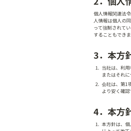
2．個人
個人情報関連法令
人情報は個人の同
って強制されてい
することもできま
3．本方
1
.
当社は、利用
またはそれに
2
.
会社は、第1
より安く確認
4．本方
1
.
本方針は、個