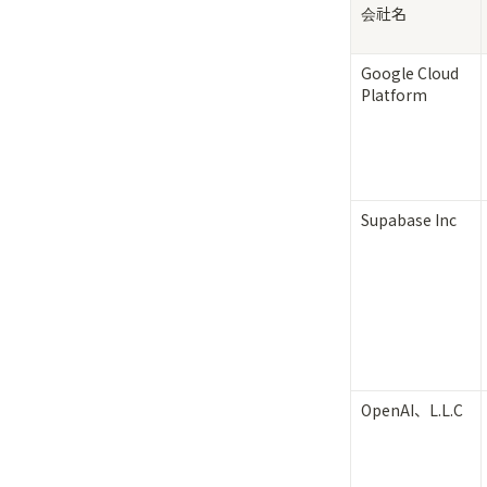
会社名
Google Cloud 
Platform
Supabase Inc
OpenAI、L.L.C