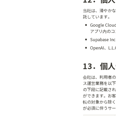
当社は、滑やかな
託しています。
•
Google C
アプリ内のコ
•
Supabas
•
OpenAI、
13．個
会社は、利用者の
ス運営業務を以下
の下段に記載され
ができます。お客
転の対象から除く
が必須に伴うサー