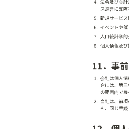
4
.
法令及び会社
ス運営に支障
5
.
新規サービス
6
.
イベントや催
7
.
人口統計学的
8
.
個人情報及び
11．事
1
.
会社は個人情
合には、第三
の範囲内で最
2
.
当社は、前項
も、同じ手続
12．個